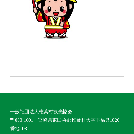
一般社団法人椎葉村観光協会
〒883-1601 宮崎県東臼杵郡椎葉村大字下福良1826
番地108