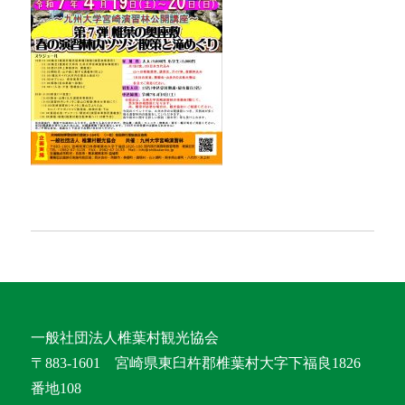
一般社団法人椎葉村観光協会
〒883-1601 宮崎県東臼杵郡椎葉村大字下福良1826
番地108