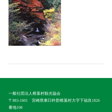
一般社団法人椎葉村観光協会
〒883-1601 宮崎県東臼杵郡椎葉村大字下福良1826
番地108