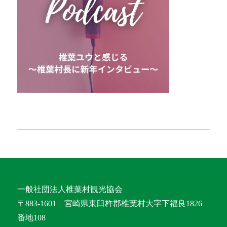
一般社団法人椎葉村観光協会
〒883-1601 宮崎県東臼杵郡椎葉村大字下福良1826
番地108