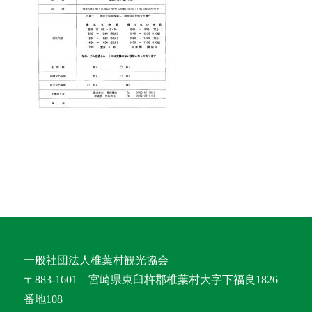
一般社団法人椎葉村観光協会
〒883-1601 宮崎県東臼杵郡椎葉村大字下福良1826
番地108