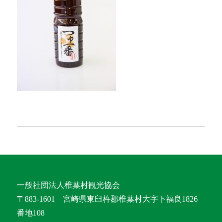
一般社団法人椎葉村観光協会
〒883-1601 宮崎県東臼杵郡椎葉村大字下福良1826
番地108