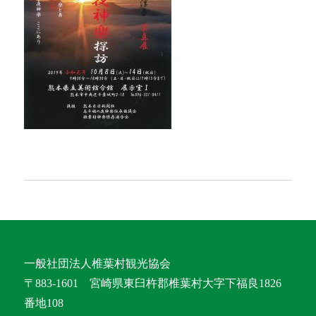
一般社団法人椎葉村観光協会
〒883-1601 宮崎県東臼杵郡椎葉村大字下福良1826
番地108