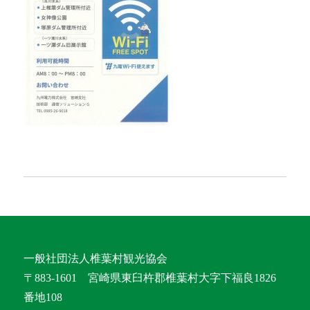
一般社団法人椎葉村観光協会
〒883-1601 宮崎県東臼杵郡椎葉村大字下福良1826
番地108