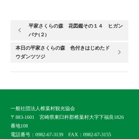
平家さくらの森 花図鑑その１４ ヒガン
バナ(２)
本日の平家さくらの森 色付きはじめたド
ウダンツツジ
一般社団法人椎葉村観光協会
〒883-1601 宮崎県東臼杵郡椎葉村大字下福良1826
番地108
電話番号：0982-67-3139 FAX：0982-67-3155