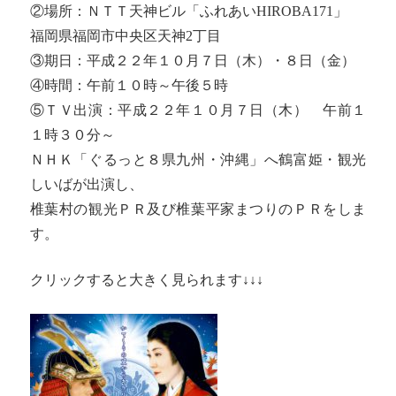
②場所：ＮＴＴ天神ビル「ふれあいHIROBA171」
福岡県福岡市中央区天神2丁目
③期日：平成２２年１０月７日（木）・８日（金）
④時間：午前１０時～午後５時
⑤ＴＶ出演：平成２２年１０月７日（木） 午前１
１時３０分～
ＮＨＫ「ぐるっと８県九州・沖縄」へ鶴富姫・観光
しいばが出演し、
椎葉村の観光ＰＲ及び椎葉平家まつりのＰＲをしま
す。
クリックすると大きく見られます↓↓↓