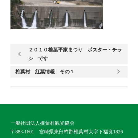
２０１０椎葉平家まつり ポスター・チラ
シ です
椎葉村 紅葉情報 その１
一般社団法人椎葉村観光協会
〒883-1601 宮崎県東臼杵郡椎葉村大字下福良1826