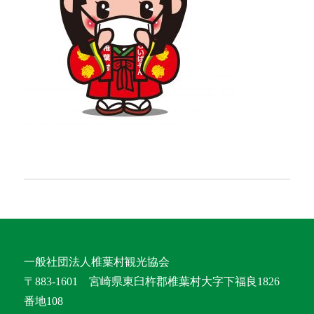
一般社団法人椎葉村観光協会
〒883-1601 宮崎県東臼杵郡椎葉村大字下福良1826
番地108