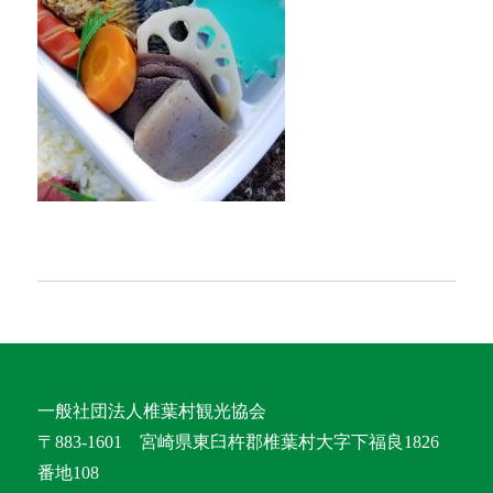
一般社団法人椎葉村観光協会
〒883-1601 宮崎県東臼杵郡椎葉村大字下福良1826
番地108