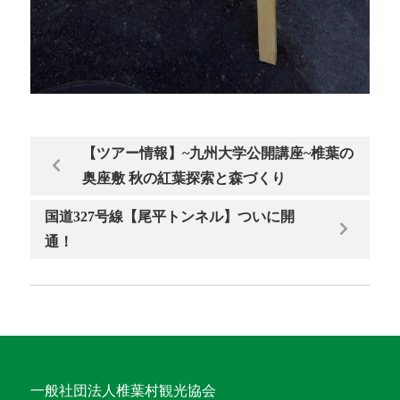
【ツアー情報】~九州大学公開講座~椎葉の
奥座敷 秋の紅葉探索と森づくり
国道327号線【尾平トンネル】ついに開
通！
一般社団法人椎葉村観光協会