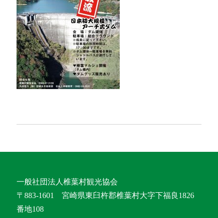
一般社団法人椎葉村観光協会
〒883-1601 宮崎県東臼杵郡椎葉村大字下福良1826
番地108