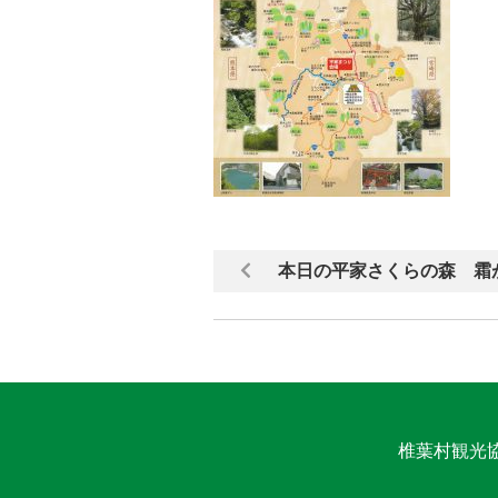
本日の平家さくらの森 霜
椎葉村観光