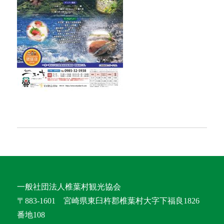
一般社団法人椎葉村観光協会
〒883-1601 宮崎県東臼杵郡椎葉村大字下福良1826
番地108