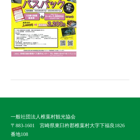
一般社団法人椎葉村観光協会
〒883-1601 宮崎県東臼杵郡椎葉村大字下福良1826
番地108