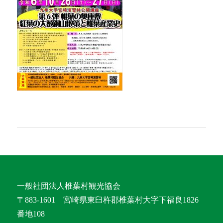
一般社団法人椎葉村観光協会
〒883-1601 宮崎県東臼杵郡椎葉村大字下福良1826
番地108