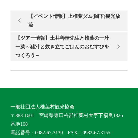
【イベント情報】上椎葉ダム(閣下)観光放
流
【ツアー情報】土井善晴先生と椎葉の一汁
一菜～猪汁と炊き立てごはんのおむすびを
つくろう～
一般社団法人椎葉村観光協会
〒883-1601 宮崎県東臼杵郡椎葉村大字下福良1826
番地108
電話番号：0982-67-3139 FAX：0982-67-3155