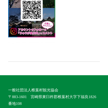
一般社団法人椎葉村観光協会
〒883-1601 宮崎県東臼杵郡椎葉村大字下福良1826
番地108