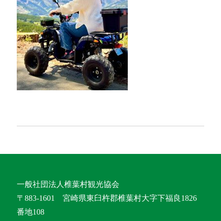
一般社団法人椎葉村観光協会
〒883-1601 宮崎県東臼杵郡椎葉村大字下福良1826
番地108