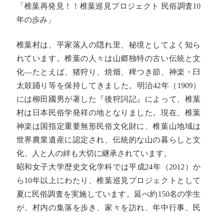
「椎葉再発見！！椎葉巡見プロジェクト 民俗調査10
年の歩み」
椎葉村は、平家落人の隠れ里、秘境としてよく知ら
れています。椎葉の人々は山郷独特の古い伝統と文
化―たとえば、猪狩り、焼畑、稗つき節、神楽・臼
太鼓踊り等を保持してきました。明治42年（1909）
には柳田國男が著した『後狩詞記』によって、椎葉
村は日本民俗学発祥の地となりました。現在、椎葉
神楽は国指定重要無形民俗文化財に、椎葉山地域は
世界農業遺産に認定され、伝統的な山の暮らしと文
化、人と人の絆も大切に継承されています。
昭和女子大学歴史文化学科では平成24年（2012）か
ら10年以上にわたり、椎葉巡見プロジェクトとして
夏に民俗調査を実施しています。延べ約150名の学生
が、村内の集落を歩き、家々を訪れ、年中行事、民