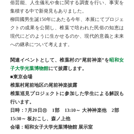
俗芸能、人生儀礼や食に関する調査を行い、事実を
集積する中で新発見もありました。
柳田國男生誕150年にあたる今年、本展にてプロジェ
クトの成果を公開し、椎葉で培われた民俗の知恵は
現代にどのように生かせるのか、現代的意義と未来
への継承について考えます。
関連イベントとして、椎葉村の”尾前神楽”を
昭和女
子大学光葉博物館
にて披露します。
■東京会場
椎葉村尾前地区の尾前神楽披露
椎葉巡見プロジェクトに参加した学生による解説も
行います。
日時：7月20日㊐ 1部 13:10～ 大神神楽他 2部
15:30～ 板おこし、森ノ上他
会場：昭和女子大学光葉博物館 展示室