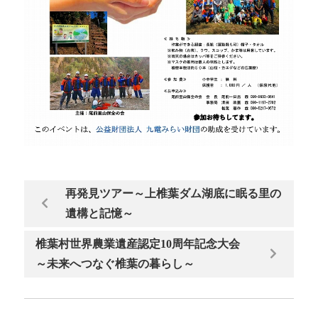
再発見ツアー～上椎葉ダム湖底に眠る里の
遺構と記憶～
椎葉村世界農業遺産認定10周年記念大会
～未来へつなぐ椎葉の暮らし～