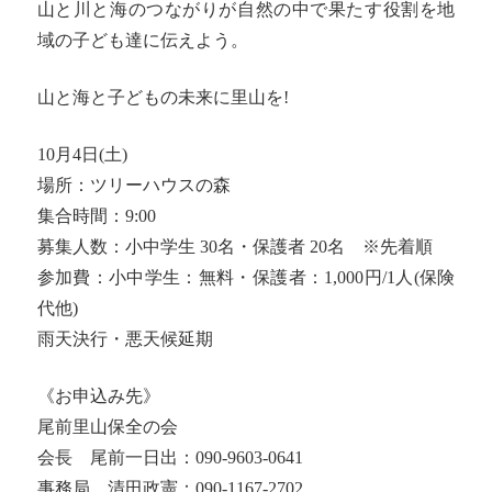
山と川と海のつながりが自然の中で果たす役割を地
域の子ども達に伝えよう。
山と海と子どもの未来に里山を!
10月4日(土)
場所：ツリーハウスの森
集合時間：9:00
募集人数：小中学生 30名・保護者 20名 ※先着順
参加費：小中学生：無料・保護者：1,000円/1人(保険
代他)
雨天決行・悪天候延期
《お申込み先》
尾前里山保全の会
会長 尾前一日出：090-9603-0641
事務局 清田政憲：090-1167-2702