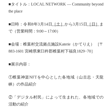
■タイトル：LOCAL NETWORK — Community beyond
the place
■日時：令和8年3月14日
［土］
から3月15日
［日］
ま
で（営業時間：9:00～17:00）
■会場：椎葉村交流拠点施設Katerie（かてりえ） ［〒
883-1601 宮崎県東臼杵郡椎葉村下福良1829−70］
■展示内容：
①椎葉神楽NFTを中心とした各地域（山古志・天龍
峡）の作品紹介
②「デジタル村民」によって生まれた、各地域での
活動の紹介