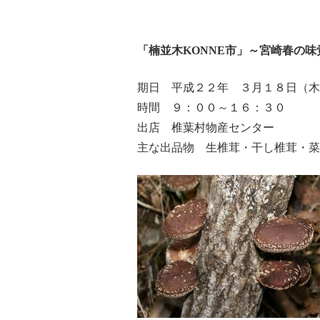
「楠並木KONNE市」～宮崎春の
期日 平成２２年 ３月１８日（木
時間 ９：００～１６：３０
出店 椎葉村物産センター
主な出品物 生椎茸・干し椎茸・菜