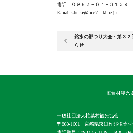
電話 ０９８２－６７－３１３９
E-mail:s-heike@mx61.tiki.ne.jp
銘水の郷つり大会・第３２
らせ
椎葉村観光
一般社団法人椎葉村観光協会
〒883-1601 宮崎県東臼杵郡椎葉村
電話番号：0982-67-3139 FAX：0982