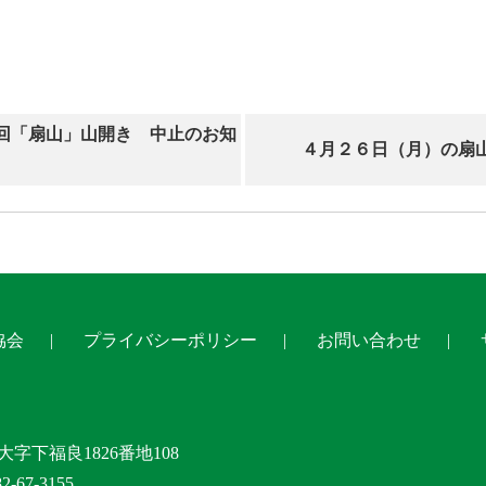
回「扇山」山開き 中止のお知
４月２６日（月）の扇
協会
プライバシーポリシー
お問い合わせ
大字下福良1826番地108
-67-3155