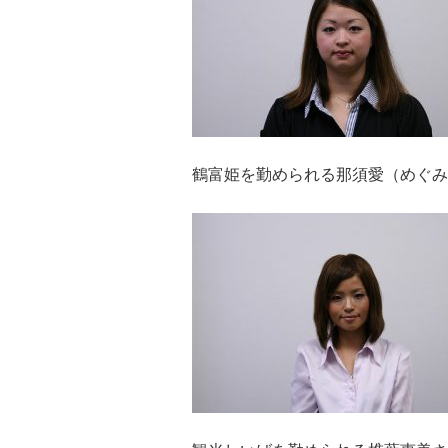
鶴富姫を勤められる那須愛（めぐみ