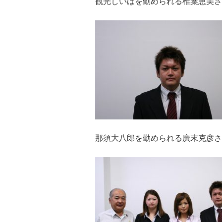
観光しいばを勤められる椎葉恵美さ
那須大八郎を勤められる廣末克彦さ