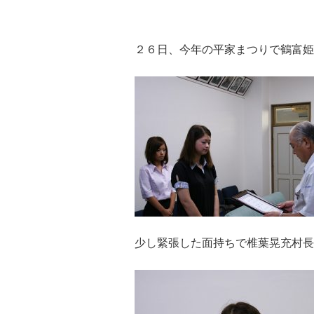
２６日、今年の平家まつりで鶴富姫
少し緊張した面持ちで椎葉晃充村長