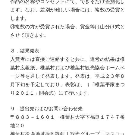
作品の名称やコンセプトにて、できるだけ差別化し
ます。なお、差別が難しい場合には、複数の受賞と
します。
③複数の方が受賞された場合、賞金等は山分け式と
させて頂きます。
８．結果発表
入賞者には直接ご連絡すると共に、選考の結果は椎
葉村広報紙、椎葉村および椎葉村観光協会ホームペ
ージ等を通して発表します。発表は、平成２３年８
月下旬を予定しており、表彰は、（「椎葉平家まつ
り２０１１」開会式）にて行います。
９．提出先およびお問い合わせ先
〒８８３－１６０１ 椎葉村大字下福良１７４７番
地２０
椎葉村役場地域振興課商工観光グループ「マスコッ