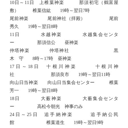
10日～11日 上椎葉神楽 那須初宅（鶴富屋
敷） 椎葉信紘 19時～翌日7時
尾前神楽 尾前神社（拝殿） 尾前
秀久 19時～翌日8時
11日 水越神楽 水越集会センタ
ー 那須信公 昼神楽
仲塔神楽 仲塔神社 黒
木 守 8時～17時 昼神楽
17日～18日 十根川神楽 十根川神
社 那須良市 19時～翌日11時
向山日当神楽 向山日当集会センター 椎葉
芳一 19時～翌日8時
18日 大薮神楽 大薮集会センタ
ー 高松今朝光 神事のみ
24日～25日 追手納神楽 追手納公民
館 椎葉道生 19時～翌日9時