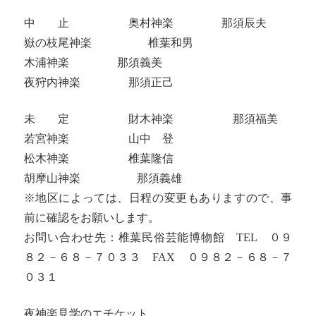
中 止 奥村神楽 那須辰夫
嶽の枝尾神楽 椎葉和男
木浦神楽 那須義美
夜狩内神楽 那須正己
未 定 財木神楽 那須福美
若宮神楽 山中 登
松木神楽 椎葉隆信
胡摩山神楽 那須義雄
※地区によっては、日程の変更もありますので、事
前に確認をお願いします。
お問い合わせ先：椎葉民俗芸能博物館 TEL ０９
８２－６８－７０３３ FAX ０９８２－６８－７
０３１
夜神楽見学のエチケット