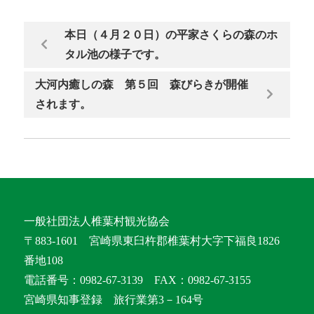
本日（４月２０日）の平家さくらの森のホ
タル池の様子です。
大河内癒しの森 第５回 森びらきが開催
されます。
一般社団法人椎葉村観光協会
〒883-1601 宮崎県東臼杵郡椎葉村大字下福良1826
番地108
電話番号：0982-67-3139 FAX：0982-67-3155
宮崎県知事登録 旅行業第3－164号