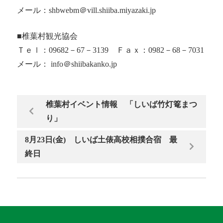
メール：shbwebm＠vill.shiiba.miyazaki.jp
■椎葉村観光協会
Ｔｅｌ：09682－67－3139 Ｆａｘ：0982－68－7031
メール： info＠shiibakanko.jp
椎葉村イベント情報 「しいば竹灯篭まつ
り」
8月23日(金) しいば土俵高校相撲合宿 最
終日