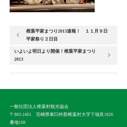
椎葉平家まつり2013速報！ １１月９日
平家祭り２日目
いよいよ明日より開催！椎葉平家まつり
2013
一般社団法人椎葉村観光協会
〒883-1601 宮崎県東臼杵郡椎葉村大字下福良1826
番地108