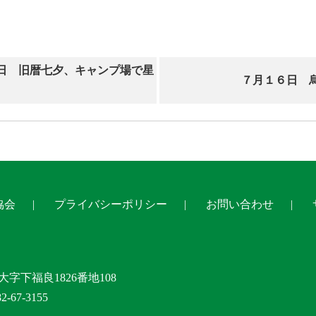
2日 旧暦七夕、キャンプ場で星
７月１６日 
協会
プライバシーポリシー
お問い合わせ
大字下福良1826番地108
-67-3155