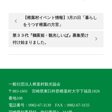
【椎葉村イベント情報】3月25日「暮らし
をうつす椎葉の方言」
第３３代『鶴富姫・観光しいば』募集受け
付け始まりました。
一般社団法人椎葉村観光協会
〒883-1601 宮崎県東臼杵郡椎葉村大字下福良1826
番地108
電話番号：0982-67-3139 FAX：0982-67-3155