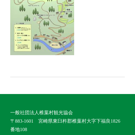
一般社団法人椎葉村観光協会
〒883-1601 宮崎県東臼杵郡椎葉村大字下福良1826
番地108