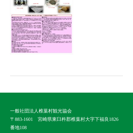
一般社団法人椎葉村観光協会
〒883-1601 宮崎県東臼杵郡椎葉村大字下福良1826
番地108