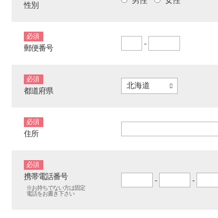
男性
女性
性別
必須
-
郵便番号
必須
都道府県
必須
住所
必須
携帯電話番号
-
-
※お持ちでない方は固定
電話をお書き下さい