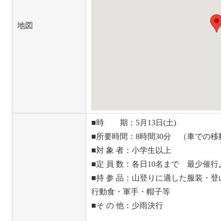
地図
■時 期：5月13日(土)
■所要時間：8時間30分 （車での
■対 象 者：小学生以上
■定 員 数：各日10名まで 最少催行
■持 参 品：山登りに適した服装・
行動食・軍手・帽子等
■そ の 他：少雨決行