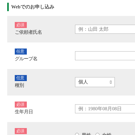
Webでのお申し込み
必須
ご依頼者氏名
任意
グループ名
任意
種別
必須
生年月日
必須