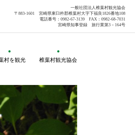
一般社団法人椎葉村観光協会
〒883-1601 宮崎県東臼杵郡椎葉村大字下福良1826番地108
電話番号：0982-67-3139 FAX：0982-68-7031
宮崎県知事登録 旅行業第3－164号
葉村を観光
椎葉村観光協会