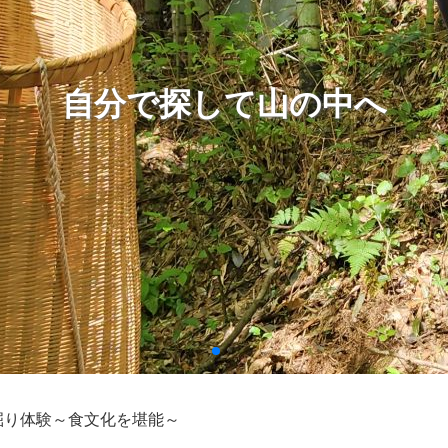
自分で探して山の中へ
掘り体験～食文化を堪能～