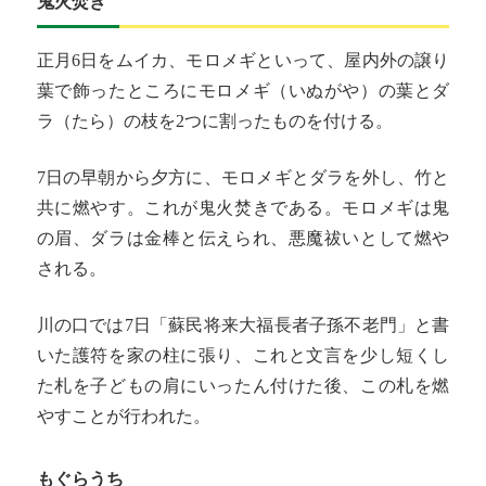
鬼火焚き
正月6日をムイカ、モロメギといって、屋内外の譲り
葉で飾ったところにモロメギ（いぬがや）の葉とダ
ラ（たら）の枝を2つに割ったものを付ける。
7日の早朝から夕方に、モロメギとダラを外し、竹と
共に燃やす。これが鬼火焚きである。モロメギは鬼
の眉、ダラは金棒と伝えられ、悪魔祓いとして燃や
される。
川の口では7日「蘇民将来大福長者子孫不老門」と書
いた護符を家の柱に張り、これと文言を少し短くし
た札を子どもの肩にいったん付けた後、この札を燃
やすことが行われた。
もぐらうち