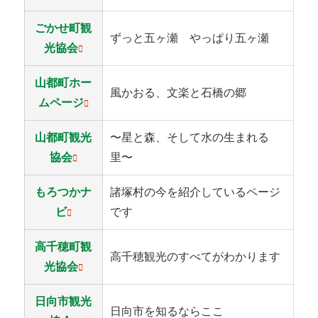
ごかせ町観
ずっと五ヶ瀬 やっぱり五ヶ瀬
光協会
山都町ホー
風かおる、文楽と石橋の郷
ムページ
山都町観光
〜星と森、そして水の生まれる
協会
里〜
もろつかナ
諸塚村の今を紹介しているページ
ビ
です
高千穂町観
高千穂観光のすべてがわかります
光協会
日向市観光
日向市を知るならここ