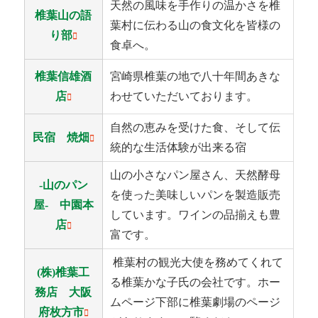
天然の風味を手作りの温かさを椎
椎葉山の語
葉村に伝わる山の食文化を皆様の
り部
食卓へ。
椎葉信雄酒
宮崎県椎葉の地で八十年間あきな
店
わせていただいております。
自然の恵みを受けた食、そして伝
民宿 焼畑
統的な生活体験が出来る宿
山の小さなパン屋さん、天然酵母
-山のパン
を使った美味しいパンを製造販売
屋- 中園本
しています。ワインの品揃えも豊
店
富です。
椎葉村の観光大使を務めてくれて
(株)椎葉工
る椎葉かな子氏の会社です。ホー
務店 大阪
ムページ下部に椎葉劇場のページ
府枚方市