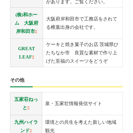
があります。ご覧ください。
(株)和ホー
大阪府岸和田市で工務店をされて
ム 大阪府
る椎葉出身の会社です。
岸和田市
ケーキと焼き菓子のお店 茨城県ひ
GREAT
たちなか市 良質な素材で作り上
LEAF
げた至福のスイーツをどうぞ
その他
五家荘ねっ
泉・五家壮情報発信サイト
と
九州ハイラ
環境との共生を考えた新しい地域
ンド
観光