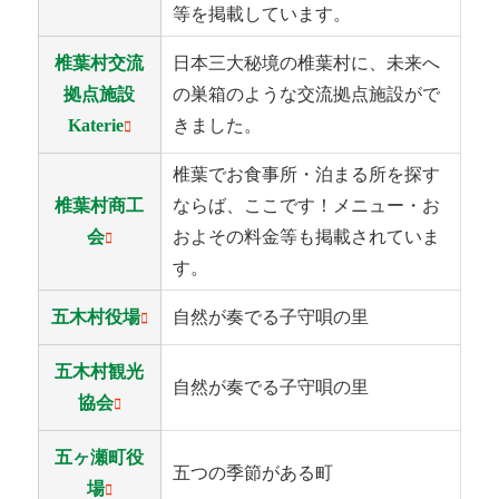
等を掲載しています。
椎葉村交流
日本三大秘境の椎葉村に、未来へ
拠点施設
の巣箱のような交流拠点施設がで
Katerie
きました。
椎葉でお食事所・泊まる所を探す
椎葉村商工
ならば、ここです！メニュー・お
会
およその料金等も掲載されていま
す。
五木村役場
自然が奏でる子守唄の里
五木村観光
自然が奏でる子守唄の里
協会
五ヶ瀬町役
五つの季節がある町
場