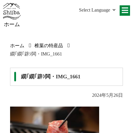
ホーム
ホーム
椎葉の特産品
繝｢繝｢辟ｼ閧・IMG_1661
繝｢繝｢辟ｼ閧・IMG_1661
2024年5月26日