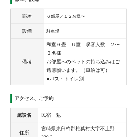
部屋
６部屋／１２名様〜
設備
駐車場
和室６畳 ６室 収容人数 ２〜
３名様
備考
お部屋へのペットの持ち込みはご
遠慮願います。（車泊は可）
●バス・トイレ別
アクセス、ご予約
施設名
民宿 魁
宮崎県東臼杵郡椎葉村大字不土野
住所