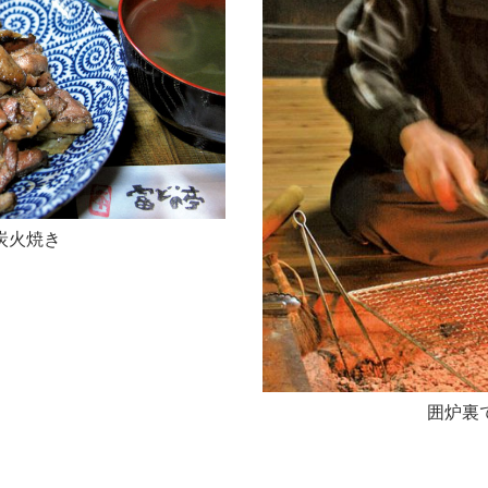
炭火焼き
囲炉裏