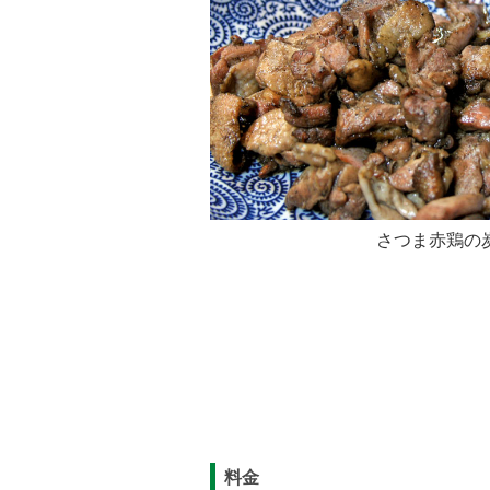
さつま赤鶏の
料金