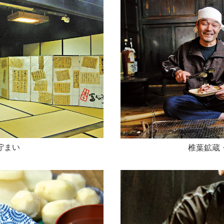
佇まい
椎葉鉱蔵