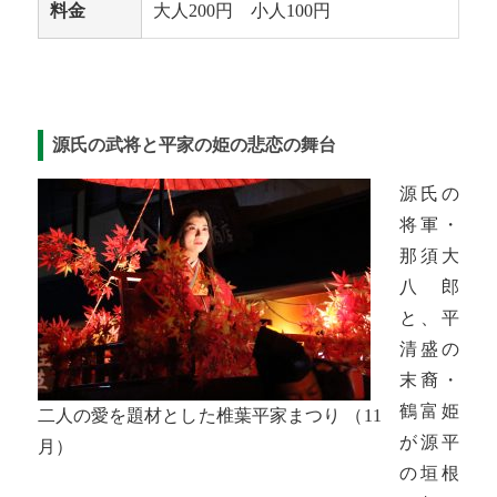
料金
大人200円 小人100円
源氏の武将と平家の姫の悲恋の舞台
源氏の
将軍・
那須大
八郎
と、平
清盛の
末裔・
鶴富姫
二人の愛を題材とした椎葉平家まつり （11
が源平
月）
の垣根