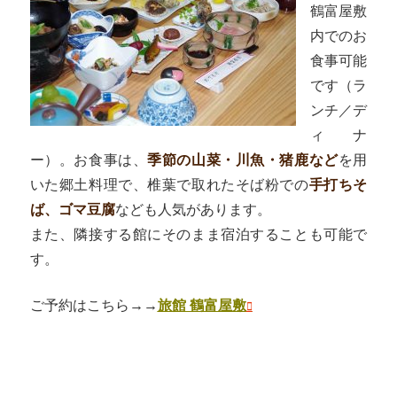
鶴富屋敷
内でのお
食事可能
です（ラ
ンチ／デ
ィナ
ー）。お食事は、
季節の山菜・川魚・猪鹿など
を用
いた郷土料理で、椎葉で取れたそば粉での
手打ちそ
ば、ゴマ豆腐
なども人気があります。
また、隣接する館にそのまま宿泊することも可能で
す。
ご予約はこちら→→
旅館 鶴富屋敷