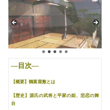
—目次—
【概要】鶴富屋敷とは
【歴史】源氏の武将と平家の姫、悲恋の舞
台