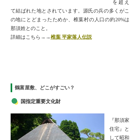
を超え
て結ばれた地とされています。源氏の兵の多くがこ
の地にとどまったためか、椎葉村の人口の約20%は
那須姓とのこと。
詳細はこちら→→
椎葉 平家落人伝説
鶴富屋敷、どこがすごい？
国指定重要文化財
『那須家
住宅』と
して昭和