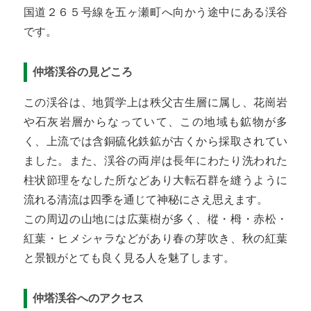
国道２６５号線を五ヶ瀬町へ向かう途中にある渓谷
です。
仲塔渓谷の見どころ
この渓谷は、地質学上は秩父古生層に属し、花崗岩
や石灰岩層からなっていて、この地域も鉱物が多
く、上流では含銅硫化鉄鉱が古くから採取されてい
ました。また、渓谷の両岸は長年にわたり洗われた
柱状節理をなした所などあり大転石群を縫うように
流れる清流は四季を通じて神秘にさえ思えます。
この周辺の山地には広葉樹が多く、樅・栂・赤松・
紅葉・ヒメシャラなどがあり春の芽吹き、秋の紅葉
と景観がとても良く見る人を魅了します。
仲塔渓谷へのアクセス