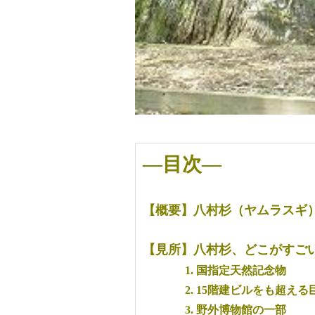
—目次—
【概要】八村杉（ヤムラスギ
【見所】八村杉、どこがすご
1. 国指定天然記念物
2. 15階建ビルをも超える
3. 野外博物館の一部