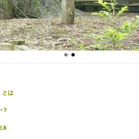
）とは
い？
巨木