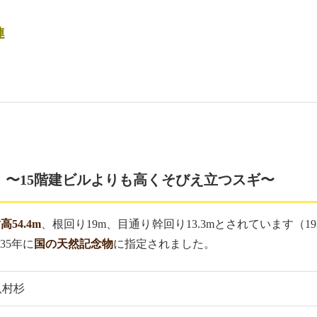
連
）〜15階建ビルよりも高くそびえ立つスギ〜
高54.4m
、根回り19m、目通り幹回り13.3mとされています（
35年に
国の天然記念物
に指定されました。
八村杉