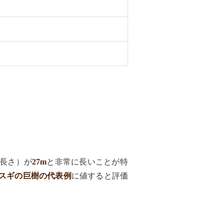
長さ）が
27m
と非常に長いことが特
スギの巨樹の代表例
に値すると評価