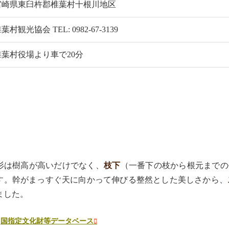
宮崎県東臼杵郡椎葉村十根川地区
葉村観光協会 TEL: 0982-67-3139
椎葉村役場より車で20分
杉は樹高が高いだけでなく、
枝下
（一番下の枝から根元までの
す。幹がまっすぐ天に向かって伸びる整然とした美しさから、
ました。
：
国指定文化財等データベース