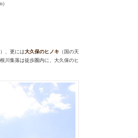
m）
）、更には
大久保のヒノキ
（国の天
根川集落は徒歩圏内に、大久保のヒ