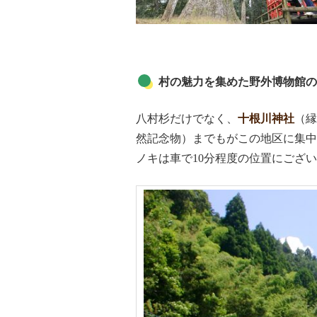
村の魅力を集めた野外博物館の
八村杉だけでなく、
十根川神社
（縁
然記念物）までもがこの地区に集中
ノキは車で10分程度の位置にござ