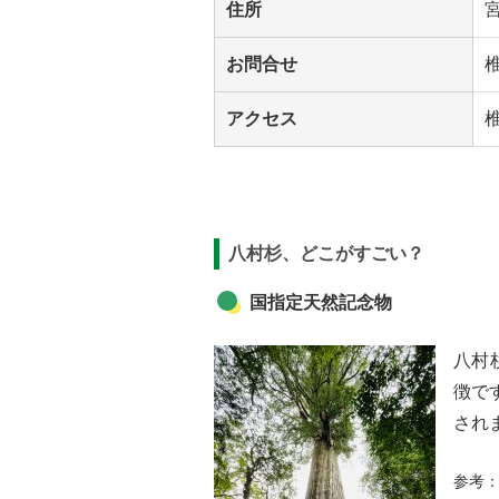
住所
お問合せ
椎
アクセス
八村杉、どこがすごい？
国指定天然記念物
八村
徴で
され
参考