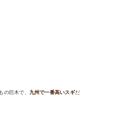
3mもの巨木で、
九州で一番高いスギ
だ