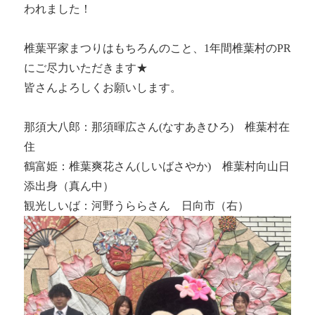
われました！
椎葉平家まつりはもちろんのこと、1年間椎葉村のPR
にご尽力いただきます★
皆さんよろしくお願いします。
那須大八郎：那須暉広さん(なすあきひろ) 椎葉村在
住
鶴富姫：椎葉爽花さん(しいばさやか) 椎葉村向山日
添出身（真ん中）
観光しいば：河野うららさん 日向市（右）