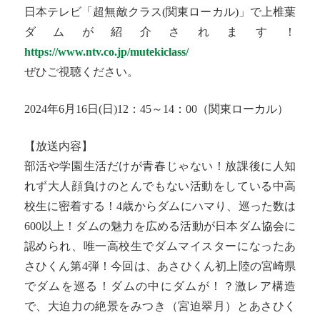
日本テレビ「超無敵クラス(関東ローカル)」で上椎葉
ダムが紹介されます！
https://www.ntv.co.jp/mutekiclass/
ぜひご視聴ください。
2024年6月16日(日)12：45～14：00（関東ローカル）
【放送内容】
部活や学園生活だけが青春じゃない！放課後に人知
れず大人顔負けのとんでもない活動をしている中高
校生に密着する！4歳からダムにハマり、巡った数は
600以上！ダムの魅力を広める活動が日本ダム協会に
認められ、唯一高校生でダムマイスターになったあ
さひくん第4弾！今回は、あさひくん初上陸の宮崎県
でダムを巡る！ダムの中にダムが！？激レア構造
で、大迫力の絶景をみつき（宮迫翠月）とあさひく