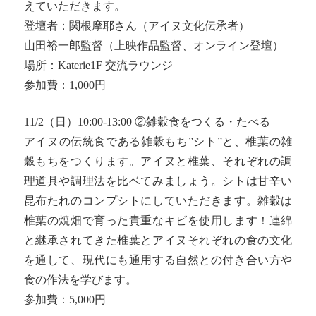
えていただきます。
登壇者：関根摩耶さん（アイヌ文化伝承者）
山田裕一郎監督（上映作品監督、オンライン登壇）
場所：Katerie1F 交流ラウンジ
参加費：1,000円
11/2（日）10:00-13:00 ②雑穀食をつくる・たべる
アイヌの伝統食である雑穀もち”シト”と、椎葉の雑
穀もちをつくります。アイヌと椎葉、それぞれの調
理道具や調理法を比ベてみましょう。シトは甘辛い
昆布たれのコンプシトにしていただきます。雑穀は
椎葉の焼畑で育った貴重なキビを使用します！連綿
と継承されてきた椎葉とアイヌそれぞれの食の文化
を通して、現代にも通用する自然との付き合い方や
食の作法を学びます。
参加費：5,000円