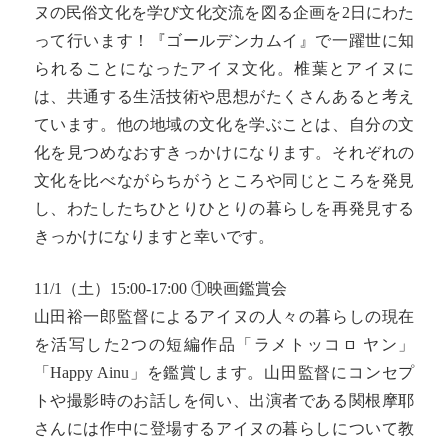
ヌの民俗文化を学び文化交流を図る企画を2日にわた
って行います！『ゴールデンカムイ』で一躍世に知
られることになったアイヌ文化。椎葉とアイヌに
は、共通する生活技術や思想がたくさんあると考え
ています。他の地域の文化を学ぶことは、自分の文
化を見つめなおすきっかけになります。それぞれの
文化を比べながらちがうところや同じところを発見
し、わたしたちひとりひとりの暮らしを再発見する
きっかけになりますと幸いです。
11/1（土）15:00-17:00 ①映画鑑賞会
山田裕一郎監督によるアイヌの人々の暮らしの現在
を活写した2つの短編作品「ラメトッコㇿ ヤン」
「Happy Ainu」を鑑賞します。山田監督にコンセプ
トや撮影時のお話しを伺い、出演者である関根摩耶
さんには作中に登場するアイヌの暮らしについて教