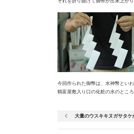
それを折り曲げて御幣が出来上がり
今回作られた御幣は、水神幣といわ
鶴富屋敷入り口の化粧の水のところ
大量のウスキキヌガサタケが